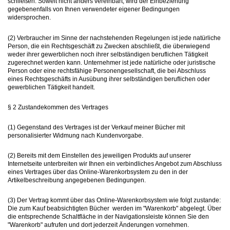
schließen. Soweit nicht anders vereinbart, wird der Einbeziehung
gegebenenfalls von Ihnen verwendeter eigener Bedingungen
widersprochen.
(2) Verbraucher im Sinne der nachstehenden Regelungen ist jede natürliche
Person, die ein Rechtsgeschäft zu Zwecken abschließt, die überwiegend
weder ihrer gewerblichen noch ihrer selbständigen beruflichen Tätigkeit
zugerechnet werden kann. Unternehmer ist jede natürliche oder juristische
Person oder eine rechtsfähige Personengesellschaft, die bei Abschluss
eines Rechtsgeschäfts in Ausübung ihrer selbständigen beruflichen oder
gewerblichen Tätigkeit handelt.
§ 2 Zustandekommen des Vertrages
(1) Gegenstand des Vertrages ist der Verkauf meiner Bücher mit
personalisierter Widmung nach Kundenvorgabe.
(2) Bereits mit dem Einstellen des jeweiligen Produkts auf unserer
Internetseite unterbreiten wir Ihnen ein verbindliches Angebot zum Abschluss
eines Vertrages über das Online-Warenkorbsystem zu den in der
Artikelbeschreibung angegebenen Bedingungen.
(3) Der Vertrag kommt über das Online-Warenkorbsystem wie folgt zustande:
Die zum Kauf beabsichtigten Bücher werden im "Warenkorb" abgelegt. Über
die entsprechende Schaltfläche in der Navigationsleiste können Sie den
"Warenkorb" aufrufen und dort jederzeit Änderungen vornehmen.