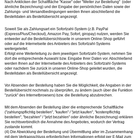
Nach Anklicken der Schaltfläche "Kasse" oder "Weiter zur Bestellung" (oder
ähnliche Bezeichnung) und der Eingabe der persönlichen Daten sowie der
Zahlungs- und Versandbedingungen werden Ihnen abschließend die
Bestelldaten als Bestellübersicht angezeigt.
Soweit Sie als Zahlungsart ein Sofortzahl-System (z.B. PayPal
(Express/Plus/Checkout), Amazon Pay, Sofort, giropay) nutzen, werden Sie
entweder auf die Bestellübersichtsseite in unserem Online-Shop geführt
oder auf die Internetseite des Anbieters des Sofortzahl-Systems
weitergeleitet.
Erfolgt eine Weiterleitung zu dem jeweiligen Sofortzahl-System, nehmen Sie
dort die entsprechende Auswahl bzw. Eingabe Ihrer Daten vor. Abschließend
werden Ihnen auf der Internetseite des Anbieters des Sofortzahl-Systems
oder nachdem Sie zurück in unseren Online-Shop geleitet wurden, die
Bestelldaten als Bestellübersicht angezeigt.
Vor Absenden der Bestellung haben Sie die Möglichkeit, die Angaben in der
Bestellübersicht nochmals zu überprüfen, zu ändern (auch über die Funktion
"zurück" des Internetbrowsers) bzw. die Bestellung abzubrechen.
Mit dem Absenden der Bestellung über die entsprechende Schaltfläche
("zahlungspflichtig bestellen", "kaufen" / "jetzt kaufen", "kostenpflichtig
bestellen", "bezahlen" / "jetzt bezahlen" oder ähnliche Bezeichnung) erklären
Sie rechtsverbindlich die Annahme des Angebotes, wodurch der Vertrag
zustande kommt.
(4) Die Abwicklung der Bestellung und Übermittlung aller im Zusammenhang
mit dem Vertragsschluss erforderlichen Informationen erfolgt per E-Mail zum