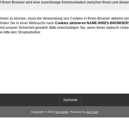
uf Ihrem Browser wird eine zuverlässige Kommunikation zwischen Ihnen und diese
hmen zu können, muss die Verwendung von Cookies in Ihrem Browser aktiviert sei
 finden Sie in einer Websuche nach
Cookies aktivieren NAME-IHRES-BROWSER
und unserer Sicherheit gewählt. Bitte entschuldigen Sie, wenn Ihnen dadurch Unbe
e bitte den Shopbetreiber.
Startseite
Copyright © 2026
Storyteller
. Powered by
Zen Cart