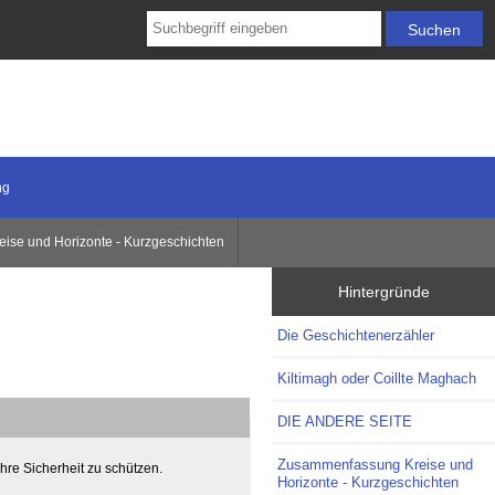
ng
se und Horizonte - Kurzgeschichten
Hintergründe
Die Geschichtenerzähler
Kiltimagh oder Coillte Maghach
DIE ANDERE SEITE
Zusammenfassung Kreise und
hre Sicherheit zu schützen.
Horizonte - Kurzgeschichten