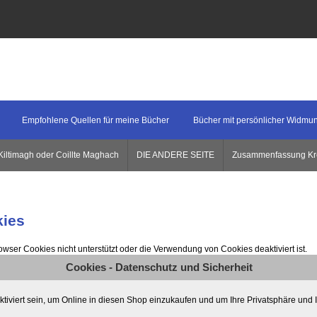
Empfohlene Quellen für meine Bücher
Bücher mit persönlicher Widmu
Kiltimagh oder Coillte Maghach
DIE ANDERE SEITE
Zusammenfassung Krei
ies
rowser Cookies nicht unterstützt oder die Verwendung von Cookies deaktiviert ist.
Cookies - Datenschutz und Sicherheit
viert sein, um Online in diesen Shop einzukaufen und um Ihre Privatsphäre und I