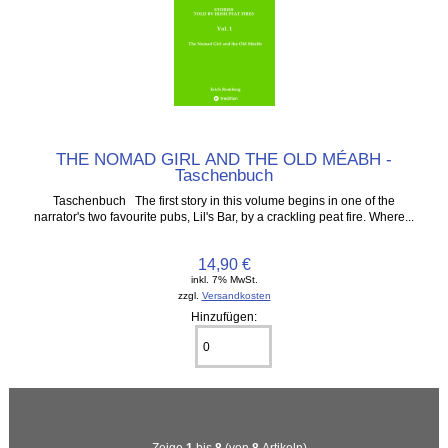
THE NOMAD GIRL AND THE OLD MÉABH -
Taschenbuch
Taschenbuch The first story in this volume begins in one of the
narrator's two favourite pubs, Lil's Bar, by a crackling peat fire. Where...
14,90 €
inkl. 7% MwSt.
zzgl.
Versandkosten
Hinzufügen:
Zeige
1
bis
8
(von
8
Artikeln)